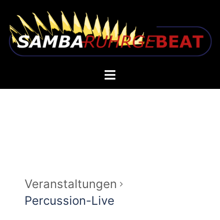
Zum
Inhalt
springen
Toggle
menu
Veranstaltungen
Percussion-Live