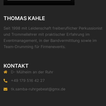
THOMAS KAHLE
Seit 1998 mit Leidenschaft freiberuflicher Perkussionist
und Trommellehrer mit praktischer Erfahrung im
Eventmanagement, in der Bandvermittlung sowie im
Team-Drumming für Firmenevents.
KONTAKT
D- Mülheim an der Ruhr
+49 179 516 42 27
tk.samba-ruhrgebeat@gmx.de