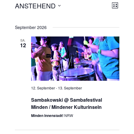
ANSTEHEND
LISTE
Verans
Ansich
Datum
Ansich
Naviga
wählen.
Naviga
September 2026
SA.
12
12. September
-
13. September
Sambakowski @ Sambafestival
Minden / Mindener Kulturinseln
Minden Innenstadt!
NRW