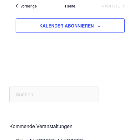
Veranstaltungen
Vorherige
Heute
NÄCHSTE
VERANSTALTU
KALENDER ABONNIEREN
Suchen
nach:
Kommende Veranstaltungen
12. September
-
13. September
SEP.