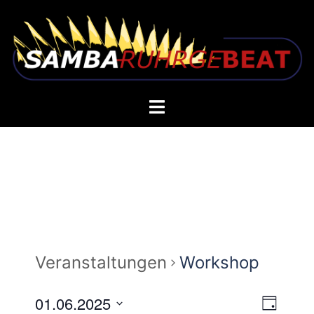
Zum
Inhalt
springen
Toggle
menu
Veranstaltungen
Workshop
01.06.2025
TAG