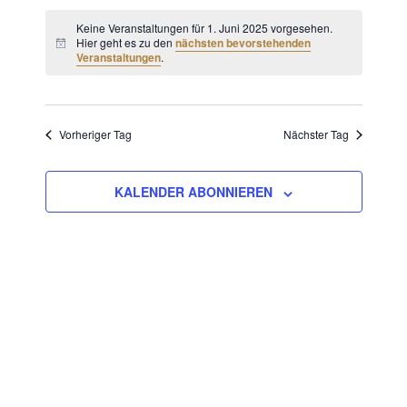
Verans
Ansich
Datum
Ansich
Keine Veranstaltungen für 1. Juni 2025 vorgesehen.
Naviga
wählen.
Hier geht es zu den
nächsten bevorstehenden
Naviga
Veranstaltungen
.
Vorheriger Tag
Nächster Tag
KALENDER ABONNIEREN