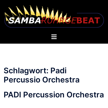
Zum
Inhalt
springen
Toggle
menu
Schlagwort:
Padi
Percussio Orchestra
PADI Percussion Orchestra