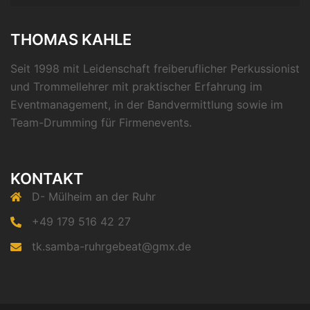
THOMAS KAHLE
Seit 1998 mit Leidenschaft freiberuflicher Perkussionist
und Trommellehrer mit praktischer Erfahrung im
Eventmanagement, in der Bandvermittlung sowie im
Team-Drumming für Firmenevents.
KONTAKT
D- Mülheim an der Ruhr
+49 179 516 42 27
tk.samba-ruhrgebeat@gmx.de