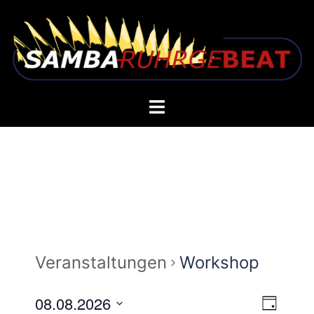
Zum
Inhalt
springen
Toggle
menu
Veranstaltungen
Workshop
08.08.2026
TAG