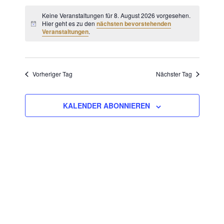
Verans
Ansich
Datum
Ansich
Keine Veranstaltungen für 8. August 2026 vorgesehen.
Naviga
wählen.
Hier geht es zu den
nächsten bevorstehenden
Naviga
Veranstaltungen
.
Vorheriger Tag
Nächster Tag
KALENDER ABONNIEREN