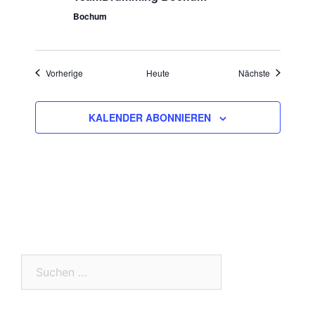
Bochum
Veranstaltungen
Veranstaltu
Vorherige
Heute
Nächste
KALENDER ABONNIEREN
Suchen
nach: